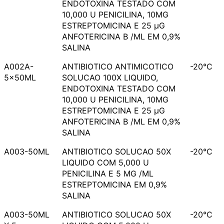
ENDOTOXINA TESTADO COM
10,000 U PENICILINA, 10MG
ESTREPTOMICINA E 25 µG
ANFOTERICINA B /ML EM 0,9%
SALINA
A002A-
ANTIBIOTICO ANTIMICOTICO
-20°C
5x50ML
SOLUCAO 100X LIQUIDO,
ENDOTOXINA TESTADO COM
10,000 U PENICILINA, 10MG
ESTREPTOMICINA E 25 µG
ANFOTERICINA B /ML EM 0,9%
SALINA
A003-50ML
ANTIBIOTICO SOLUCAO 50X
-20°C
LIQUIDO COM 5,000 U
PENICILINA E 5 MG /ML
ESTREPTOMICINA EM 0,9%
SALINA
A003-50ML
ANTIBIOTICO SOLUCAO 50X
-20°C