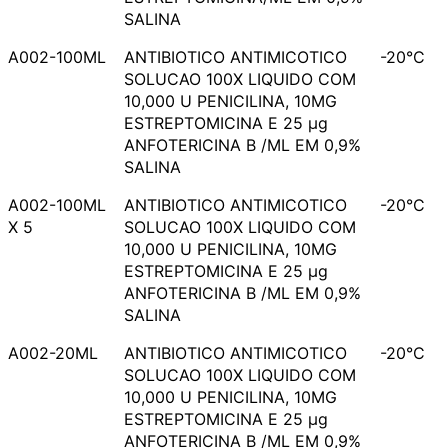
SALINA
A002-100ML
ANTIBIOTICO ANTIMICOTICO
-20°C
SOLUCAO 100X LIQUIDO COM
10,000 U PENICILINA, 10MG
ESTREPTOMICINA E 25 µg
ANFOTERICINA B /ML EM 0,9%
SALINA
A002-100ML
ANTIBIOTICO ANTIMICOTICO
-20°C
X 5
SOLUCAO 100X LIQUIDO COM
10,000 U PENICILINA, 10MG
ESTREPTOMICINA E 25 µg
ANFOTERICINA B /ML EM 0,9%
SALINA
A002-20ML
ANTIBIOTICO ANTIMICOTICO
-20°C
SOLUCAO 100X LIQUIDO COM
10,000 U PENICILINA, 10MG
ESTREPTOMICINA E 25 µg
ANFOTERICINA B /ML EM 0,9%