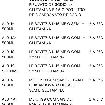
PIRUVATO DE SODIO, L-
GLUTAMINA E 1.5 G POR LITRO
DE BICARBONATO DE SODIO
AL011-
LEIBOVITZ'S L-15 MEIO SEM L-
2 A 8°C
500ML
GLUTAMINA
AL011A-
LEIBOVITZ'S L-15 MEIO COM L-
2 A 8°C
500ML
GLUTAMINA
AL011S-
LEIBOVITZ'S L-15 MEIO COM
2 A 8°C
500ML
2mM L-GLUTAMINA
AL011S-
LEIBOVITZ'S L-15 MEIO COM
2 A 8°C
5x100ML
2mM L-GLUTAMINA
AL014-
MEIO 199 COM SAIS DE EARLE
2 A 8°C
500ML
E BICARBONATO DE SODIO
SEM L-GLUTAMINA
AL014A-
MEIO 199 COM SAIS DE
2 A 8°C
500ML
EARLE, L-GLUTAMINA E