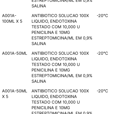
ESTREPTOMICINA/ML EM 0,9%
SALINA
A001A-
ANTIBIOTICO SOLUCAO 100X
-20°C
100ML X 5
LIQUIDO, ENDOTOXINA
TESTADO COM 10,000 U
PENICILINA E 10MG
ESTREPTOMICINA/ML EM 0,9%
SALINA
A001A-50ML
ANTIBIOTICO SOLUCAO 100X
-20°C
LIQUIDO, ENDOTOXINA
TESTADO COM 10,000 U
PENICILINA E 10MG
ESTREPTOMICINA/ML EM 0,9%
SALINA
A001A-50ML
ANTIBIOTICO SOLUCAO 100X
-20°C
X 5
LIQUIDO, ENDOTOXINA
TESTADO COM 10,000 U
PENICILINA E 10MG
ESTREPTOMICINA/ML EM 0,9%