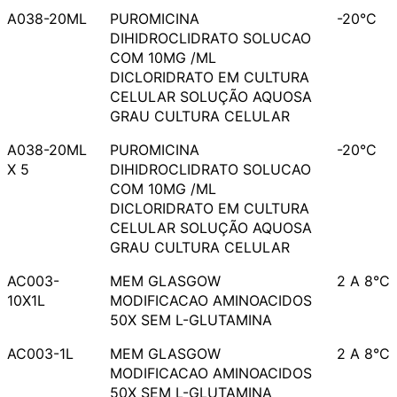
A038-20ML
PUROMICINA
-20°C
DIHIDROCLIDRATO SOLUCAO
COM 10MG /ML
DICLORIDRATO EM CULTURA
CELULAR SOLUÇÃO AQUOSA
GRAU CULTURA CELULAR
A038-20ML
PUROMICINA
-20°C
X 5
DIHIDROCLIDRATO SOLUCAO
COM 10MG /ML
DICLORIDRATO EM CULTURA
CELULAR SOLUÇÃO AQUOSA
GRAU CULTURA CELULAR
AC003-
MEM GLASGOW
2 A 8°C
10X1L
MODIFICACAO AMINOACIDOS
50X SEM L-GLUTAMINA
AC003-1L
MEM GLASGOW
2 A 8°C
MODIFICACAO AMINOACIDOS
50X SEM L-GLUTAMINA