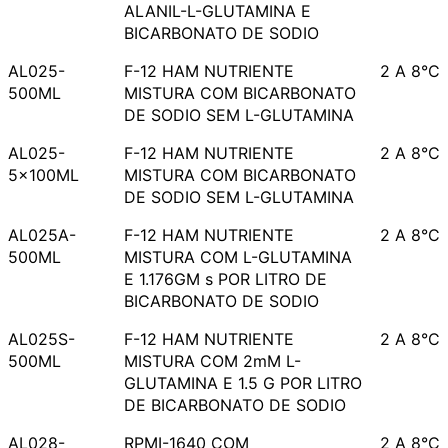
ALANIL-L-GLUTAMINA E
BICARBONATO DE SODIO
AL025-
F-12 HAM NUTRIENTE
2 A 8°C
500ML
MISTURA COM BICARBONATO
DE SODIO SEM L-GLUTAMINA
AL025-
F-12 HAM NUTRIENTE
2 A 8°C
5x100ML
MISTURA COM BICARBONATO
DE SODIO SEM L-GLUTAMINA
AL025A-
F-12 HAM NUTRIENTE
2 A 8°C
500ML
MISTURA COM L-GLUTAMINA
E 1.176GM s POR LITRO DE
BICARBONATO DE SODIO
AL025S-
F-12 HAM NUTRIENTE
2 A 8°C
500ML
MISTURA COM 2mM L-
GLUTAMINA E 1.5 G POR LITRO
DE BICARBONATO DE SODIO
AL028-
RPMI-1640 COM
2 A 8°C