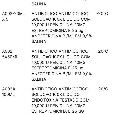
SALINA
A002-20ML
ANTIBIOTICO ANTIMICOTICO
-20°C
X 5
SOLUCAO 100X LIQUIDO COM
10,000 U PENICILINA, 10MG
ESTREPTOMICINA E 25 µg
ANFOTERICINA B /ML EM 0,9%
SALINA
A002-
ANTIBIOTICO ANTIMICOTICO
-20°C
5x50ML
SOLUCAO 100X LIQUIDO COM
10,000 U PENICILINA, 10MG
ESTREPTOMICINA E 25 µg
ANFOTERICINA B /ML EM 0,9%
SALINA
A002A-
ANTIBIOTICO ANTIMICOTICO
-20°C
100ML
SOLUCAO 100X LIQUIDO,
ENDOTOXINA TESTADO COM
10,000 U PENICILINA, 10MG
ESTREPTOMICINA E 25 µG