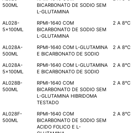
500ML
BICARBONATO DE SODIO SEM
L-GLUTAMINA
AL028-
RPMI-1640 COM
2 A 8°C
5x100ML
BICARBONATO DE SODIO SEM
L-GLUTAMINA
AL028A-
RPMI-1640 COM L-GLUTAMINA
2 A 8°C
500ML
E BICARBONATO DE SODIO
AL028A-
RPMI-1640 COM L-GLUTAMINA
2 A 8°C
5x100ML
E BICARBONATO DE SODIO
AL028B-
RPMI-1640 COM
2 A 8°C
500ML
BICARBONATO DE SODIO SEM
L-GLUTAMINA HIBRIDOMA
TESTADO
AL028F-
RPMI-1640 COM
2 A 8°C
500ML
BICARBONATO DE SODIO SEM
ACIDO FOLICO E L-