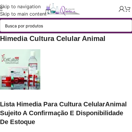
Skip to navigation
Skip to main content
Himedia Cultura Celular Animal
Lista Himedia Para Cultura CelularAnimal
Sujeito A Confirmação E Disponibilidade
De Estoque