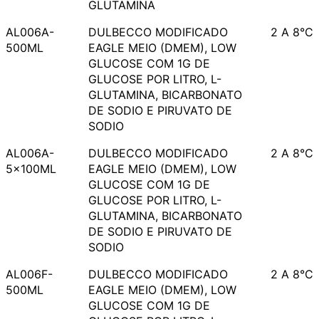
GLUTAMINA
AL006A-
DULBECCO MODIFICADO
2 A 8°C
500ML
EAGLE MEIO (DMEM), LOW
GLUCOSE COM 1G DE
GLUCOSE POR LITRO, L-
GLUTAMINA, BICARBONATO
DE SODIO E PIRUVATO DE
SODIO
AL006A-
DULBECCO MODIFICADO
2 A 8°C
5x100ML
EAGLE MEIO (DMEM), LOW
GLUCOSE COM 1G DE
GLUCOSE POR LITRO, L-
GLUTAMINA, BICARBONATO
DE SODIO E PIRUVATO DE
SODIO
AL006F-
DULBECCO MODIFICADO
2 A 8°C
500ML
EAGLE MEIO (DMEM), LOW
GLUCOSE COM 1G DE