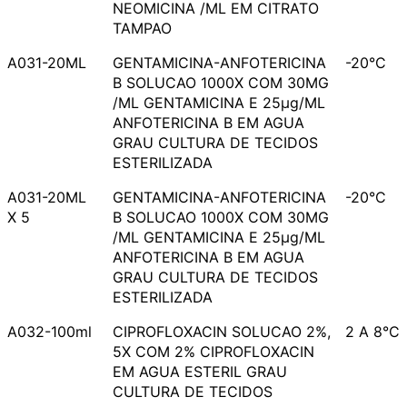
NEOMICINA /ML EM CITRATO
TAMPAO
A031-20ML
GENTAMICINA-ANFOTERICINA
-20°C
B SOLUCAO 1000X COM 30MG
/ML GENTAMICINA E 25µg/ML
ANFOTERICINA B EM AGUA
GRAU CULTURA DE TECIDOS
ESTERILIZADA
A031-20ML
GENTAMICINA-ANFOTERICINA
-20°C
X 5
B SOLUCAO 1000X COM 30MG
/ML GENTAMICINA E 25µg/ML
ANFOTERICINA B EM AGUA
GRAU CULTURA DE TECIDOS
ESTERILIZADA
A032-100ml
CIPROFLOXACIN SOLUCAO 2%,
2 A 8°C
5X COM 2% CIPROFLOXACIN
EM AGUA ESTERIL GRAU
CULTURA DE TECIDOS