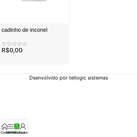
cadinho de inconel
R$
0,00
Dsenvolvido por tellogic sistemas
Casa
Menu
WhatsApp
Minha conta