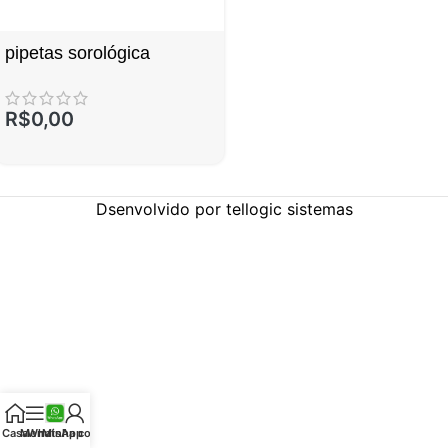
pipetas sorológica
R$
0,00
Dsenvolvido por tellogic sistemas
Casa
Menu
WhatsApp
Minha conta