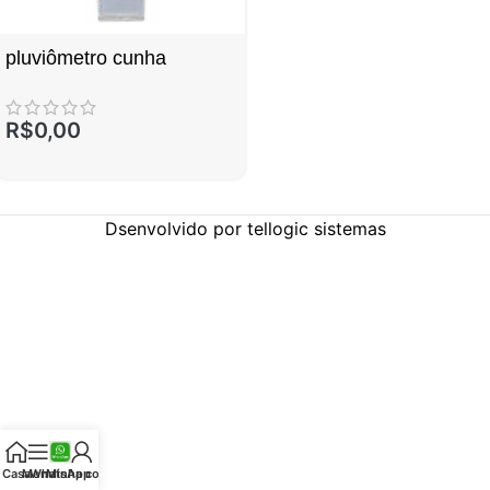
pluviômetro cunha
R$
0,00
Dsenvolvido por tellogic sistemas
Casa
Menu
WhatsApp
Minha conta