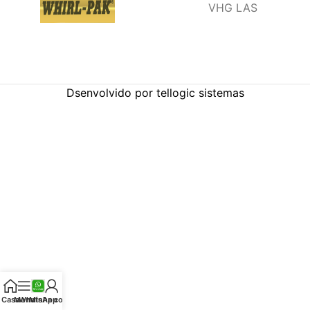
VHG LAS
Dsenvolvido por tellogic sistemas
Casa
Menu
WhatsApp
Minha conta