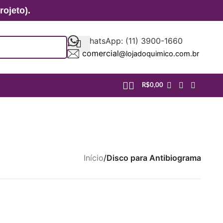
ojeto).
WhatsApp: (11) 3900-1660
comercial
@lojadoquimico.com.br
R$
0,00
Início
/
Disco para Antibiograma