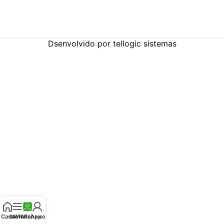
Dsenvolvido por tellogic sistemas
Casa
Menu
WhatsApp
Minha conta