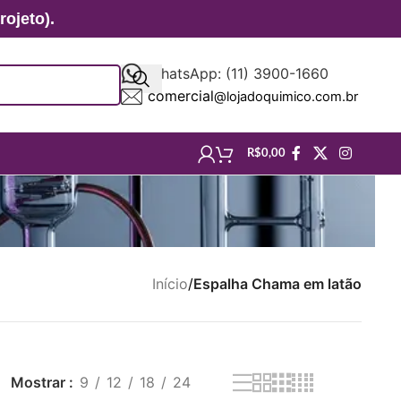
ojeto).
WhatsApp: (11) 3900-1660
comercial
@lojadoquimico.com.br
R$
0,00
Início
/
Espalha Chama em latão
Mostrar
9
12
18
24