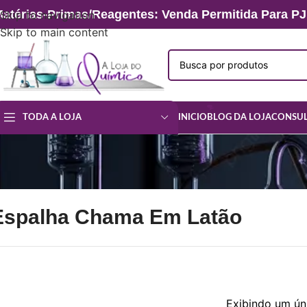
atérias-Primas/Reagentes: Venda Permitida Para PJ
Skip to navigation
Skip to main content
INICIO
BLOG DA LOJA
CONSUL
TODA A LOJA
Espalha Chama Em Latão
Exibindo um ún