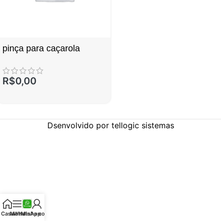
pinça para caçarola
R$
0,00
Dsenvolvido por tellogic sistemas
Casa
Menu
WhatsApp
Minha conta